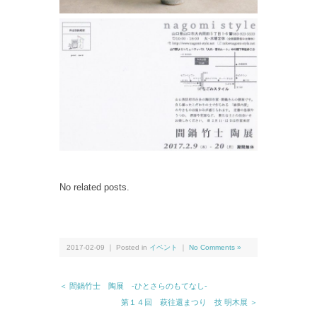
No related posts.
2017-02-09 ｜ Posted in
イベント
｜
No Comments »
＜ 間鍋竹士 陶展 ‐ひとさらのもてなし‐
第１４回 萩往還まつり 技 明木展 ＞