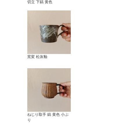
切立 下鎬 黄色
窯変 松灰釉
ねじり取手 鎬 黄色 小ぶ
り