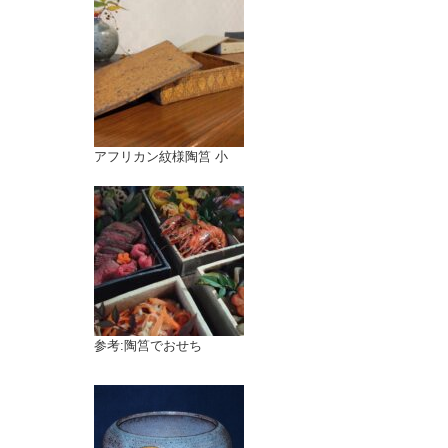
アフリカン紋様陶筥 小
参考:陶筥でおせち