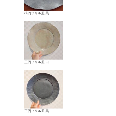
楕円フリル皿 黒
正円フリル皿 白
正円フリル皿 黒