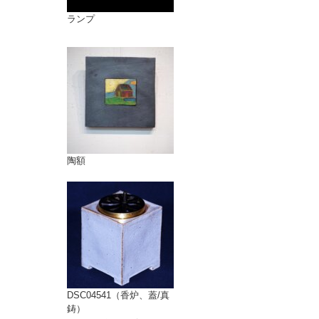
ランプ
陶額
DSC04541（香炉、蓋/真
鋳）