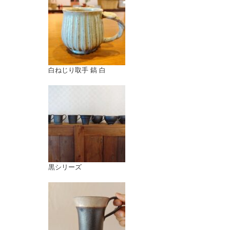
白ねじり取手 鎬 白
黒シリーズ