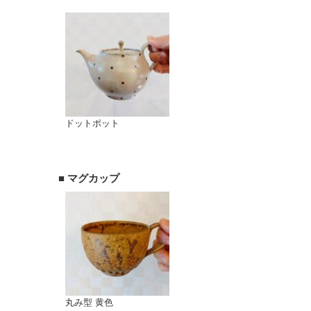
ドットポット
■ マグカップ
丸み型 黄色