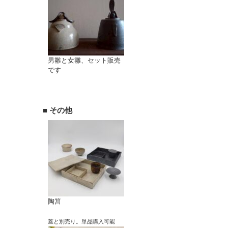
男雛と女雛、セット販売
です
■ その他
陶筥
蓋と別売り。単品購入可能