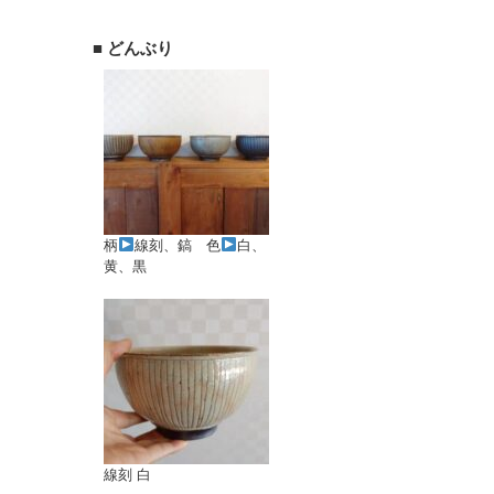
■ どんぶり
柄
線刻、鎬 色
白、
黄、黒
線刻 白