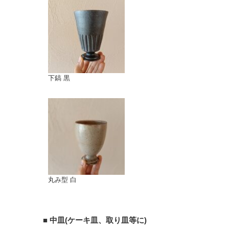
下鎬 黒
丸み型 白
■ 中皿(ケーキ皿、取り皿等に)