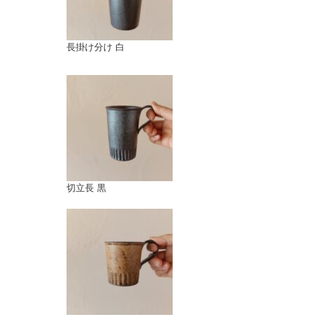
長掛け分け 白
切立長 黒