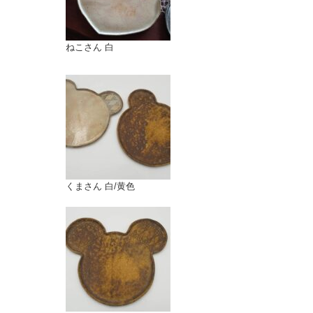
ねこさん 白
くまさん 白/黄色