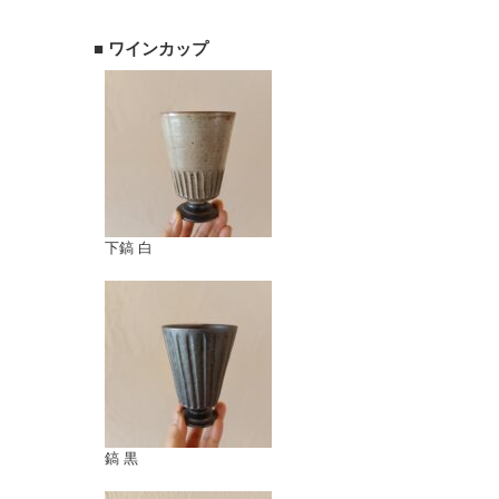
■ ワインカップ
下鎬 白
鎬 黒