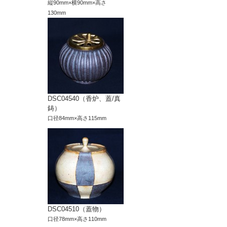
縦90mm×横90mm×高さ
130mm
DSC04540（香炉、蓋/真
鋳）
口径84mm×高さ115mm
DSC04510（蓋物）
口径78mm×高さ110mm