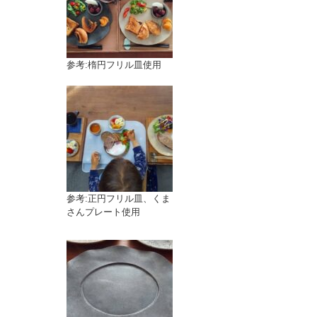
参考:楕円フリル皿使用
参考:正円フリル皿、くま
さんプレート使用