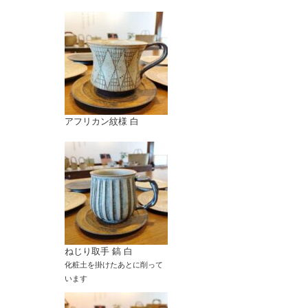
アフリカン紋様 白
ねじり取手 鎬 白
化粧土を掛けたあとに削って
います