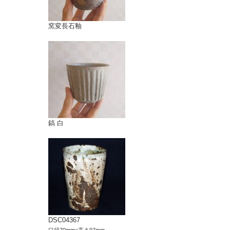
窯変長石釉
鎬 白
DSC04367
口径70mm×高さ97mm